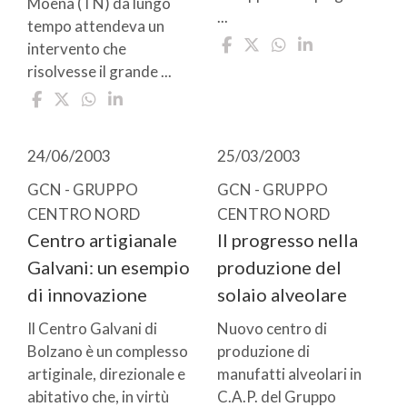
Moena (TN) da lungo
...
tempo attendeva un
intervento che
risolvesse il grande ...
24/06/2003
25/03/2003
GCN - GRUPPO
GCN - GRUPPO
CENTRO NORD
CENTRO NORD
Centro artigianale
Il progresso nella
Galvani: un esempio
produzione del
di innovazione
solaio alveolare
Il Centro Galvani di
Nuovo centro di
Bolzano è un complesso
produzione di
artiginale, direzionale e
manufatti alveolari in
abitativo che, in virtù
C.A.P. del Gruppo