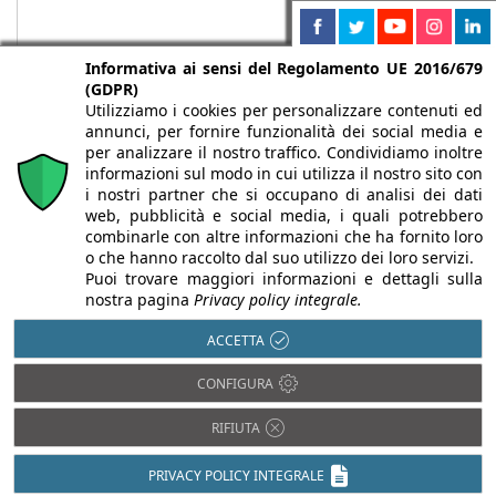
Informativa ai sensi del Regolamento UE 2016/679
(GDPR)
Utilizziamo i cookies per personalizzare contenuti ed
annunci, per fornire funzionalità dei social media e
per analizzare il nostro traffico. Condividiamo inoltre
informazioni sul modo in cui utilizza il nostro sito con
i nostri partner che si occupano di analisi dei dati
web, pubblicità e social media, i quali potrebbero
Chi siamo
Autori
Per la tua pubblicità
Iscriviti alla
combinarle con altre informazioni che ha fornito loro
newsletter
o che hanno raccolto dal suo utilizzo dei loro servizi.
Puoi trovare maggiori informazioni e dettagli sulla
nostra pagina
Privacy policy integrale.
ACCETTA
Infobuild è testata registrata presso il Tribunale di Milano al n° 63
CONFIGURA
dell’8/3/2013 - ISSN 2282-2267
© 2000-2026 Infoweb srl - P.IVA 13155920153 - Tutti i diritti
RIFIUTA
riservati |
Privacy
PRIVACY POLICY INTEGRALE