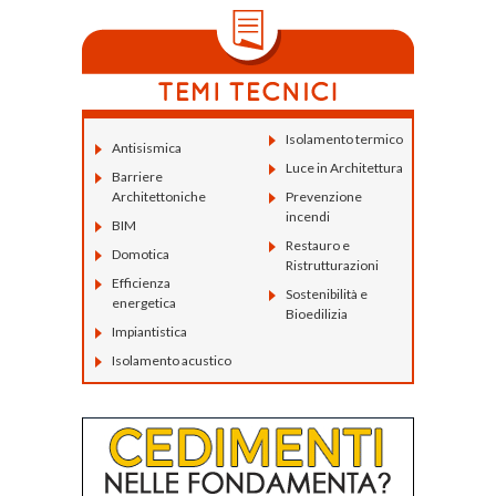
Isolamento termico
Antisismica
Luce in Architettura
Barriere
Architettoniche
Prevenzione
incendi
BIM
Restauro e
Domotica
Ristrutturazioni
Efficienza
Sostenibilità e
energetica
Bioedilizia
Impiantistica
Isolamento acustico