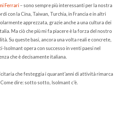
i Ferrari
– sono sempre più interessanti per la nostra
 con la Cina, Taiwan, Turchia, in Francia e in altri
colarmente apprezzata, grazie anche a una cultura dei
alia. Ma ciò che più mi fa piacere è la forza del nostro
tà. Su queste basi, ancora una volta reali e concrete,
ti-Isolmant opera con successo in venti paesi nel
nza che è decisamente italiana.
itaria che festeggia i quarant’anni di attività rimarca
i. Come dire: sotto sotto, Isolmant c’è.