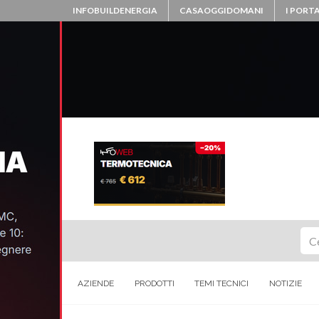
INFOBUILDENERGIA
CASAOGGIDOMANI
I PORTA
Ce
AZIENDE
PRODOTTI
TEMI TECNICI
NOTIZIE