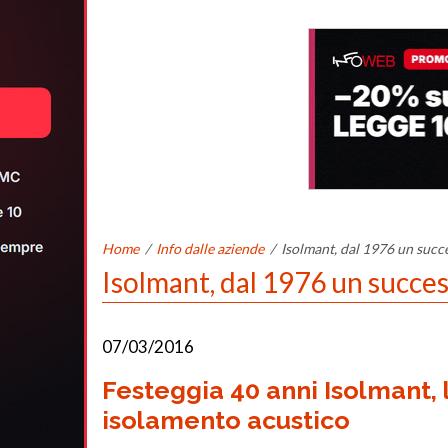
Home
/
Info dalle aziende
/
Isolmant, dal 1976 un succ
Isolmant, dal 1976 un succe
07/03/2016
Festeggia 40 anni Isolmant, 
isolamento acustico