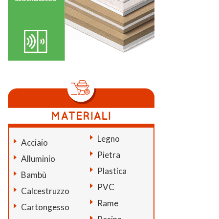
Legno
Acciaio
Pietra
Alluminio
Plastica
Bambù
PVC
Calcestruzzo
Rame
Cartongesso