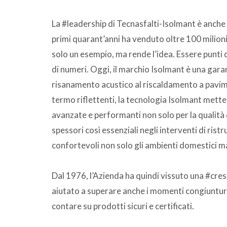
La #leadership di Tecnasfalti-Isolmant è anche n
primi quarant’anni ha venduto oltre 100 milion
solo un esempio, ma rende l’idea. Essere punti 
di numeri. Oggi, il marchio Isolmant è una garan
risanamento acustico al riscaldamento a pavimen
termo riflettenti, la tecnologia Isolmant mett
avanzate e performanti non solo per la qualità d
spessori così essenziali negli interventi di ristr
confortevoli non solo gli ambienti domestici ma 
Dal 1976, l’Azienda ha quindi vissuto una #cres
aiutato a superare anche i momenti congiuntural
contare su prodotti sicuri e certificati.