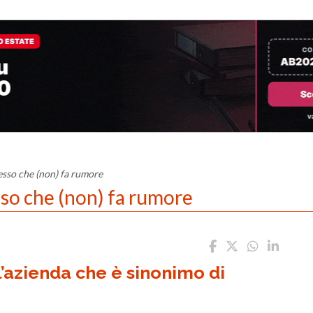
esso che (non) fa rumore
sso che (non) fa rumore
l’azienda che è sinonimo di