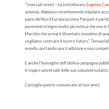
“I mercati esteri – ha sottolineato
Eugenio Cann
azienda. Abbiamo recentemente stipulato accordi
paesi del Nord Europa la Linea Parquet è parti
pavimenti in legno molto più estesa che non in It
Marchio che ormai è diventato sinonimo di quali
vogliamo costruire il nostro futuro”. Tecnasfal
mondo, portando una tradizione e una compete
E anche l’immagine dell’ultima campagna pubblic
il respiro universale delle sue soluzioni isolant
Consiglia questo comunicato ai tuoi amici