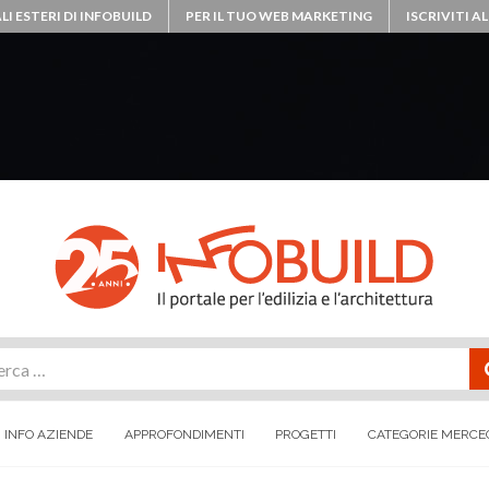
LI ESTERI DI INFOBUILD
PER IL TUO WEB MARKETING
ISCRIVITI 
rca
INFO AZIENDE
APPROFONDIMENTI
PROGETTI
CATEGORIE MERCE