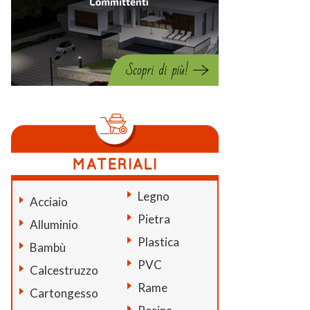
Legno
Acciaio
Pietra
Alluminio
Plastica
Bambù
PVC
Calcestruzzo
Rame
Cartongesso