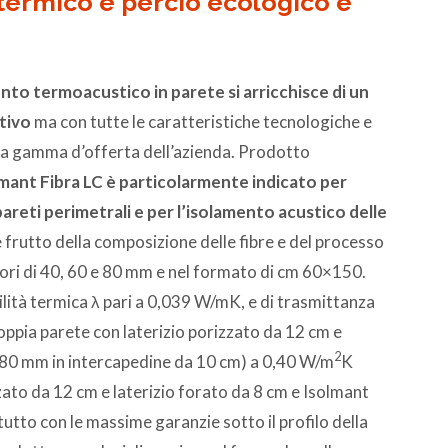
termico e perciò ecologico e
ento termoacustico in parete si arricchisce di un
tivo
ma con tutte le caratteristiche tecnologiche e
tera gamma d’offerta dell’azienda. Prodotto
mant Fibra LC è particolarmente
indicato per
areti perimetrali e per l’isolamento acustico delle
è frutto della composizione delle fibre e del processo
sori di 40, 60 e 80 mm e nel formato di cm 60×150.
ilità termica λ pari a 0,039 W/mK, e di trasmittanza
doppia parete con laterizio porizzato da 12 cm e
2
a 80 mm in intercapedine da 10 cm) a 0,40 W/m
K
zato da 12 cm e laterizio forato da 8 cm e Isolmant
tutto con le massime garanzie sotto il profilo della