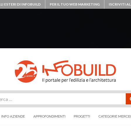
LI ESTERI DI INFOBUILD
PER IL TUO WEB MARKETING
ISCRIVITI 
rca
INFO AZIENDE
APPROFONDIMENTI
PROGETTI
CATEGORIE MERCE