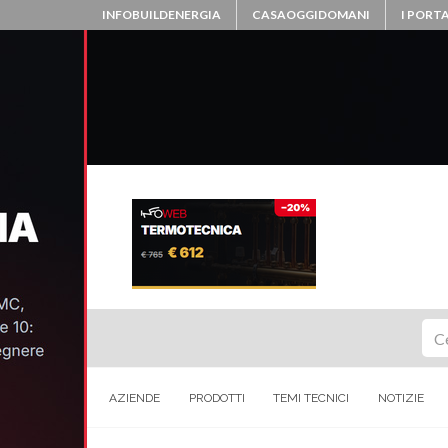
INFOBUILDENERGIA
CASAOGGIDOMANI
I PORTA
Ce
AZIENDE
PRODOTTI
TEMI TECNICI
NOTIZIE