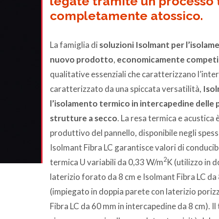
legate tramite un processo 
completamente atossico.
La famiglia di
soluzioni Isolmant per l’isolam
nuovo prodotto
,
economicamente competi
qualitative essenziali che caratterizzano l’in
caratterizzato da una spiccata versatilità,
Isol
l’isolamento termico in intercapedine delle p
strutture a secco
. La resa termica e acustica 
produttivo del pannello, disponibile negli spes
Isolmant Fibra LC garantisce valori di conducib
2
termica U variabili da 0,33 W/m
K (utilizzo in 
laterizio forato da 8 cm e Isolmant Fibra LC d
(impiegato in doppia parete con laterizio poriz
Fibra LC da 60 mm in intercapedine da 8 cm). Il 