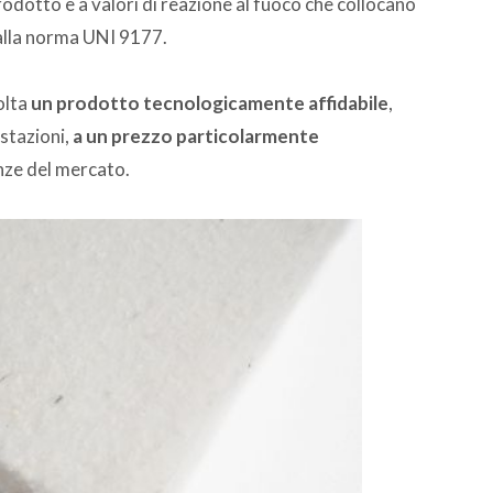
rodotto e a valori di reazione al fuoco che collocano
 alla norma UNI 9177.
olta
un prodotto tecnologicamente affidabile
,
estazioni,
a un prezzo particolarmente
enze del mercato.