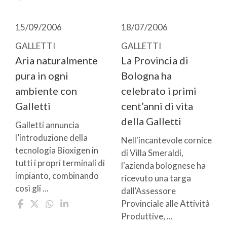
15/09/2006
18/07/2006
GALLETTI
GALLETTI
Aria naturalmente
La Provincia di
pura in ogni
Bologna ha
ambiente con
celebrato i primi
Galletti
cent’anni di vita
della Galletti
Galletti annuncia
l’introduzione della
Nell'incantevole cornice
tecnologia Bioxigen in
di Villa Smeraldi,
tutti i propri terminali di
l'azienda bolognese ha
impianto, combinando
ricevuto una targa
così gli ...
dall'Assessore
Provinciale alle Attività
Produttive, ...