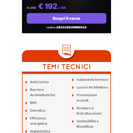
Isolamento termico
Antisismica
Luce in Architettura
Barriere
Architettoniche
Prevenzione
incendi
BIM
Restauro e
Domotica
Ristrutturazioni
Efficienza
Sostenibilità e
energetica
Bioedilizia
Impiantistica