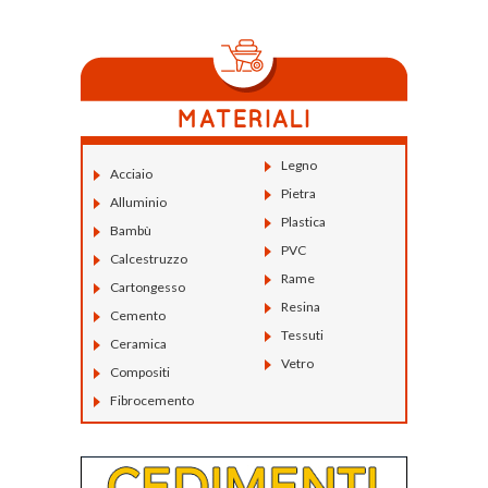
Legno
Acciaio
Pietra
Alluminio
Plastica
Bambù
PVC
Calcestruzzo
Rame
Cartongesso
Resina
Cemento
Tessuti
Ceramica
Vetro
Compositi
Fibrocemento