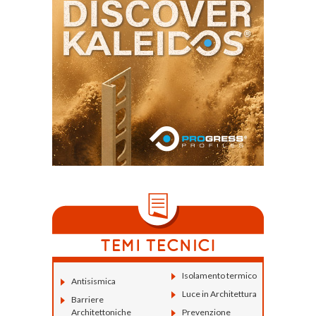
Isolamento termico
Antisismica
Luce in Architettura
Barriere
Architettoniche
Prevenzione