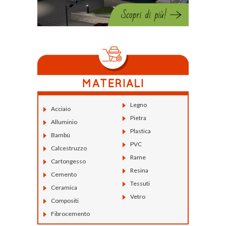
Legno
Acciaio
Pietra
Alluminio
Plastica
Bambù
PVC
Calcestruzzo
Rame
Cartongesso
Resina
Cemento
Tessuti
Ceramica
Vetro
Compositi
Fibrocemento