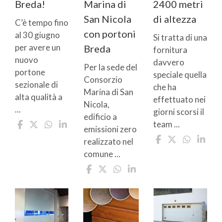
Breda!
Marina di
2400 metri
San Nicola
di altezza
C’è tempo fino
con portoni
al 30 giugno
Si tratta di una
per avere un
Breda
fornitura
nuovo
davvero
Per la sede del
portone
speciale quella
Consorzio
sezionale di
che ha
Marina di San
alta qualità a
effettuato nei
Nicola,
...
giorni scorsi il
edificio a
team ...
emissioni zero
realizzato nel
comune ...