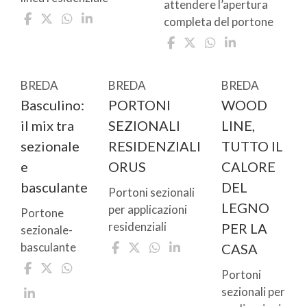
attendere l’apertura
completa del portone
BREDA
BREDA
BREDA
Basculino:
PORTONI
WOOD
il mix tra
SEZIONALI
LINE,
sezionale
RESIDENZIALI
TUTTO IL
e
ORUS
CALORE
basculante
DEL
Portoni sezionali
LEGNO
per applicazioni
Portone
residenziali
PER LA
sezionale-
basculante
CASA
Portoni
sezionali per