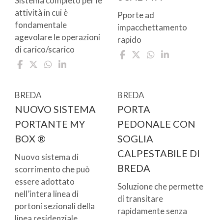
Sistema completo per le
attività in cui è
Pporte ad
fondamentale
impacchettamento
agevolare le operazioni
rapido
di carico/scarico
BREDA
BREDA
NUOVO SISTEMA
PORTA
PORTANTE MY
PEDONALE CON
BOX ®
SOGLIA
CALPESTABILE DI
Nuovo sistema di
BREDA
scorrimento che può
essere adottato
Soluzione che permette
nell’intera linea di
di transitare
portoni sezionali della
rapidamente senza
linea residenziale