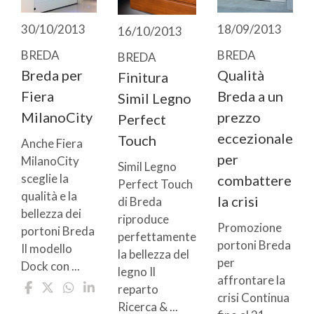
30/10/2013
18/09/2013
16/10/2013
BREDA
BREDA
BREDA
Breda per
Qualità
Finitura
Fiera
Breda a un
Simil Legno
MilanoCity
prezzo
Perfect
eccezionale
Touch
Anche Fiera
per
MilanoCity
Simil Legno
sceglie la
combattere
Perfect Touch
qualità e la
la crisi
di Breda
bellezza dei
riproduce
Promozione
portoni Breda
perfettamente
portoni Breda
Il modello
la bellezza del
per
Dock con ...
legno Il
affrontare la
reparto
crisi Continua
Ricerca & ...