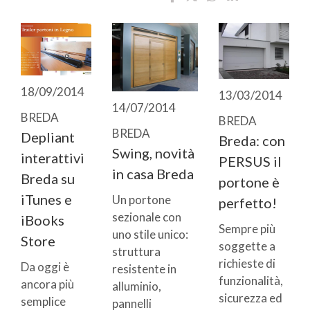
18/09/2014
13/03/2014
14/07/2014
BREDA
BREDA
BREDA
Depliant
Breda: con
Swing, novità
interattivi
PERSUS il
in casa Breda
Breda su
portone è
iTunes e
Un portone
perfetto!
sezionale con
iBooks
Sempre più
uno stile unico:
Store
soggette a
struttura
richieste di
Da oggi è
resistente in
funzionalità,
ancora più
alluminio,
sicurezza ed
semplice
pannelli