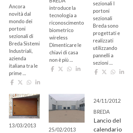
BREDA
sezionali I
Ancora
introduce la
portoni
novità dal
tecnologia a
sezionali
mondo dei
riconoscimento
Breda sono
portoni
biometrico
progettati e
sezionali di
wireless
realizzati
Breda Sistemi
Dimenticare le
utilizzando
Industriali,
chiavi di casa
pannelli a
azienda
non è più ...
sezioni ...
italiana tra le
prime ...
24/11/2012
BREDA
Lancio del
13/03/2013
calendario
25/02/2013