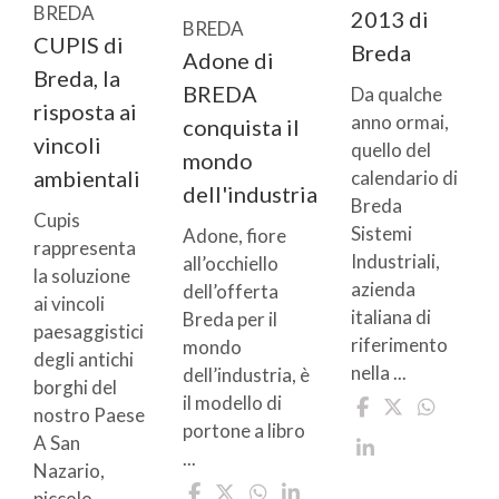
BREDA
2013 di
BREDA
CUPIS di
Breda
Adone di
Breda, la
BREDA
Da qualche
risposta ai
anno ormai,
conquista il
vincoli
quello del
mondo
ambientali
calendario di
dell'industria
Breda
Cupis
Sistemi
Adone, fiore
rappresenta
Industriali,
all’occhiello
la soluzione
azienda
dell’offerta
ai vincoli
italiana di
Breda per il
paesaggistici
riferimento
mondo
degli antichi
nella ...
dell’industria, è
borghi del
il modello di
nostro Paese
portone a libro
A San
...
Nazario,
piccolo ...