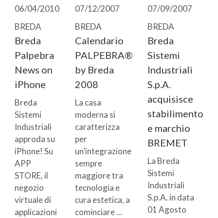
06/04/2010
07/12/2007
07/09/2007
BREDA
BREDA
BREDA
Breda
Calendario
Breda
Palpebra
PALPEBRA®
Sistemi
News on
by Breda
Industriali
iPhone
2008
S.p.A.
acquisisce
Breda
La casa
stabilimento
Sistemi
moderna si
Industriali
caratterizza
e marchio
approda su
per
BREMET
iPhone! Su
un’integrazione
La Breda
APP
sempre
Sistemi
STORE, il
maggiore tra
Industriali
negozio
tecnologia e
S.p.A. in data
virtuale di
cura estetica, a
01 Agosto
applicazioni
cominciare ...