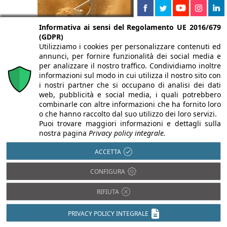
Informativa ai sensi del Regolamento UE 2016/679
(GDPR)
Utilizziamo i cookies per personalizzare contenuti ed
annunci, per fornire funzionalità dei social media e
per analizzare il nostro traffico. Condividiamo inoltre
informazioni sul modo in cui utilizza il nostro sito con
i nostri partner che si occupano di analisi dei dati
web, pubblicità e social media, i quali potrebbero
combinarle con altre informazioni che ha fornito loro
o che hanno raccolto dal suo utilizzo dei loro servizi.
Puoi trovare maggiori informazioni e dettagli sulla
nostra pagina
Privacy policy integrale.
Isolamento termico
Antisismica
ACCETTA
Luce in Architettura
Barriere
CONFIGURA
Architettoniche
Prevenzione
incendi
BIM
RIFIUTA
Restauro e
Domotica
Ristrutturazioni
Efficienza
PRIVACY POLICY INTEGRALE
Sostenibilità e
energetica
Bioedilizia