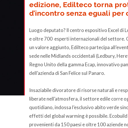
edizione, Edilteco torna pro
d’incontro senza eguali per 
Luogo deputato? Il centro espositivo Excel di L
e oltre 700 esperti internazionali del settore.
un valore aggiunto, Edilteco partecipa all’even
sede nelle Midlands occidentali (Ledbury, Heref
Regno Unito della gamma Ecap, innovativo panne
dell’azienda di San Felice sul Panaro.
Insaziabile divoratore di risorse naturali e res
liberate nell’atmosfera, il settore edile corre o
quotidiano, indossa l’esclusivo abito verde sino 
effetti del global warming è possibile. Ecobuil
provenienti da 150 paesi e oltre 100 aziende