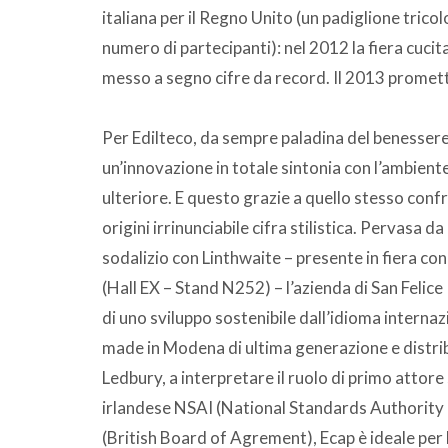
italiana per il Regno Unito (un padiglione tric
numero di partecipanti): nel 2012 la fiera cucita
messo a segno cifre da record. Il 2013 promette
Per Edilteco, da sempre paladina del benessere 
un’innovazione in totale sintonia con l’ambient
ulteriore. E questo grazie a quello stesso conf
origini irrinunciabile cifra stilistica. Pervasa
sodalizio con Linthwaite – presente in fiera con
(Hall EX – Stand N252) – l’azienda di San Felice 
di uno sviluppo sostenibile dall’idioma interna
made in Modena di ultima generazione e distrib
Ledbury, a interpretare il ruolo di primo attore s
irlandese NSAI (National Standards Authority o
(British Board of Agrement), Ecap è ideale per 