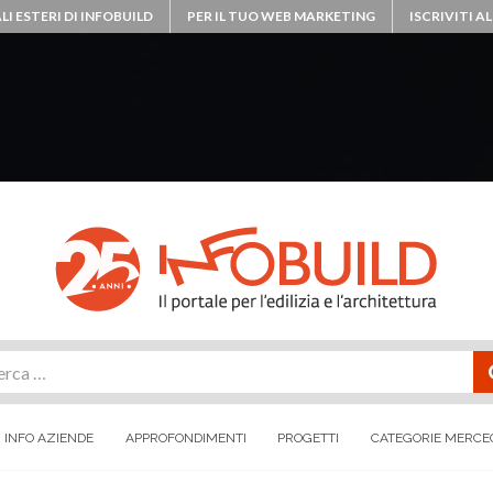
LI ESTERI DI INFOBUILD
PER IL TUO WEB MARKETING
ISCRIVITI 
rca
INFO AZIENDE
APPROFONDIMENTI
PROGETTI
CATEGORIE MERCE