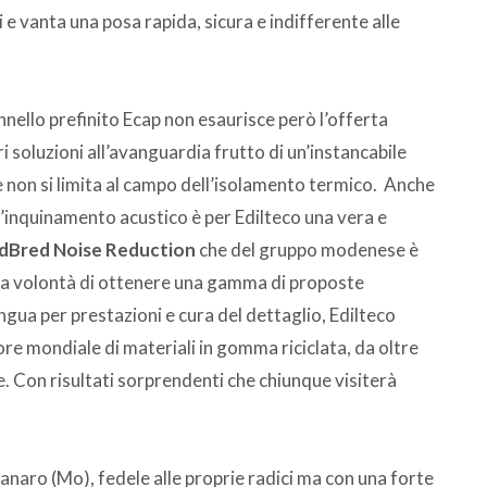
i e vanta una posa rapida, sicura e indifferente alle
annello prefinito Ecap non esaurisce però l’offerta
i soluzioni all’avanguardia frutto di un’instancabile
e non si limita al campo dell’isolamento termico. Anche
l’inquinamento acustico è per Edilteco una vera e
dBred Noise Reduction
che del gruppo modenese è
alla volontà di ottenere una gamma di proposte
ingua per prestazioni e cura del dettaglio, Edilteco
re mondiale di materiali in gomma riciclata, da oltre
. Con risultati sorprendenti che chiunque visiterà
Panaro (Mo), fedele alle proprie radici ma con una forte