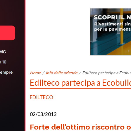
Home
/
Info dalle aziende
/
Edilteco partecipa a Ecobu
Edilteco partecipa a Ecobui
EDILTECO
02/03/2013
Forte dell’ottimo riscontro 