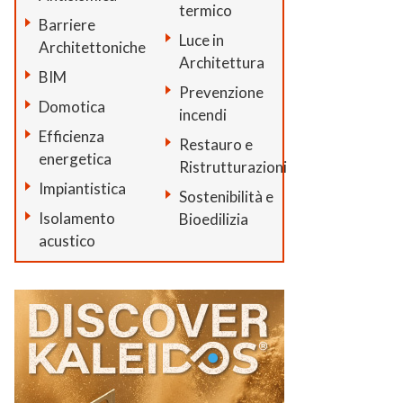
termico
Barriere
Luce in
Architettoniche
Architettura
BIM
Prevenzione
Domotica
incendi
Efficienza
Restauro e
energetica
Ristrutturazioni
Impiantistica
Sostenibilità e
Isolamento
Bioedilizia
acustico