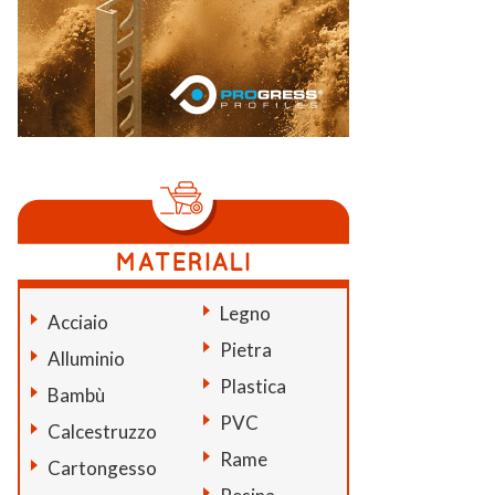
Legno
Acciaio
Pietra
Alluminio
Plastica
Bambù
PVC
Calcestruzzo
Rame
Cartongesso