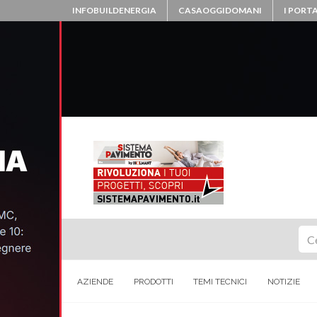
INFOBUILDENERGIA
CASAOGGIDOMANI
I PORTA
Ce
AZIENDE
PRODOTTI
TEMI TECNICI
NOTIZIE