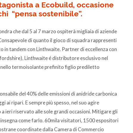
tagonista a Ecobuild, occasione
chi “pensa sostenibile”.
ondra che dal 5 al 7 marzo ospiterà migliaia di aziende
 Consapevole di quanto il gioco di squadra rappresenti
to in tandem con Linthwaite. Partner di eccellenza con
ordshire), Linthwaite é distributore esclusivo nel
llo termoisolante prefinito figlio prediletto
ponsabile del 40% delle emissioni di anidride carbonica
ggi ai ripari. E sempre più spesso, nel suo agire
a ieri riservato alle sole grandi occasioni. Mitigare gli
d insegna come farlo. 60mila visitatori, 1500 espositori
 nostrane coordinate dalla Camera di Commercio