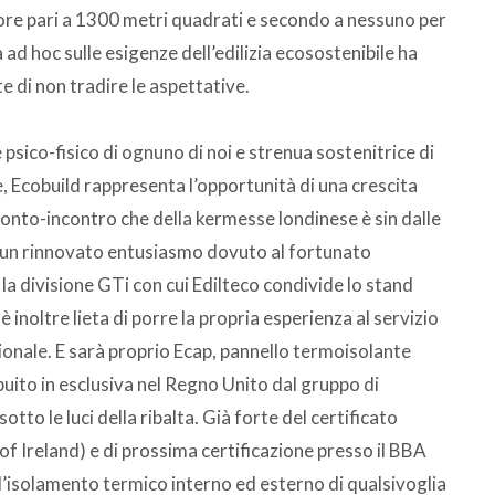
olore pari a 1300 metri quadrati e secondo a nessuno per
 ad hoc sulle esigenze dell’edilizia ecosostenibile ha
 di non tradire le aspettative.
psico-fisico di ognuno di noi e strenua sostenitrice di
e, Ecobuild rappresenta l’opportunità di una crescita
ronto-incontro che della kermesse londinese è sin dalle
 da un rinnovato entusiasmo dovuto al fortunato
 la divisione GTi con cui Edilteco condivide lo stand
è inoltre lieta di porre la propria esperienza al servizio
zionale. E sarà proprio Ecap, pannello termoisolante
uito in esclusiva nel Regno Unito dal gruppo di
otto le luci della ribalta. Già forte del certificato
f Ireland) e di prossima certificazione presso il BBA
l’isolamento termico interno ed esterno di qualsivoglia