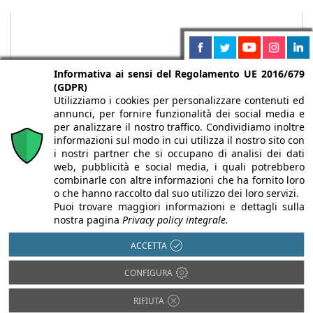
Informativa ai sensi del Regolamento UE 2016/679
(GDPR)
Utilizziamo i cookies per personalizzare contenuti ed
annunci, per fornire funzionalità dei social media e
per analizzare il nostro traffico. Condividiamo inoltre
informazioni sul modo in cui utilizza il nostro sito con
i nostri partner che si occupano di analisi dei dati
web, pubblicità e social media, i quali potrebbero
Chi siamo
Autori
Per la tua pubblicità
Iscriviti alla
combinarle con altre informazioni che ha fornito loro
newsletter
o che hanno raccolto dal suo utilizzo dei loro servizi.
Puoi trovare maggiori informazioni e dettagli sulla
nostra pagina
Privacy policy integrale.
ACCETTA
Infobuild è testata registrata presso il Tribunale di Milano al n° 63
CONFIGURA
dell’8/3/2013 - ISSN 2282-2267
© 2000-2026 Infoweb srl - P.IVA 13155920153 - Tutti i diritti
RIFIUTA