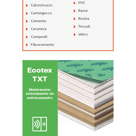
PVC
Calcestruzzo
Rame
Cartongesso
Resina
Cemento
Tessuti
Ceramica
Vetro
Compositi
Fibrocemento