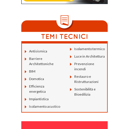
Isolamento termico
Antisismica
Luce in Architettura
Barriere
Architettoniche
Prevenzione
incendi
BIM
Restauro e
Domotica
Ristrutturazioni
Efficienza
Sostenibilità e
energetica
Bioedilizia
Impiantistica
Isolamento acustico