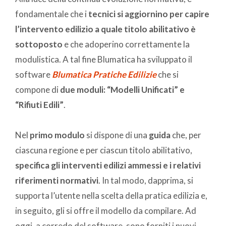
fondamentale che i
tecnici si aggiornino
per capire
l’intervento edilizio a quale titolo abilitativo è
sottoposto
e che adoperino correttamente la
modulistica. A tal fine Blumatica ha sviluppato il
software
Blumatica Pratiche Edilizie
che si
compone di
due moduli: “Modelli Unificati” e
“Rifiuti Edili”
.
Nel
primo modulo
si dispone di una
guida
che, per
ciascuna regione e per ciascun titolo abilitativo,
specifica gli interventi edilizi ammessi e i relativi
riferimenti normativi
. In tal modo, dapprima, si
supporta l’utente nella scelta della pratica edilizia e,
in seguito, gli si offre il modello da compilare. Ad
oggi, a corredo del software, sono forniti i nuovi