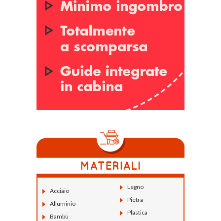
Legno
Acciaio
Pietra
Alluminio
Plastica
Bambù