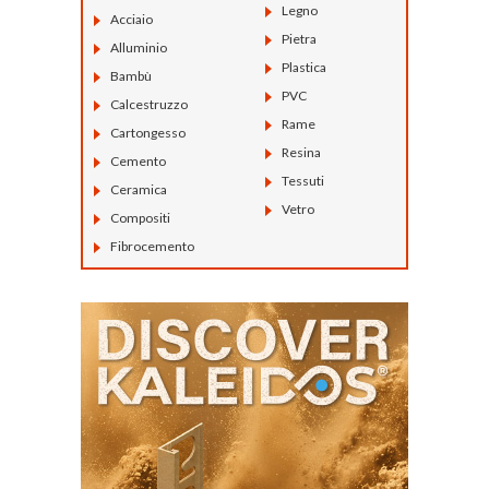
Legno
Acciaio
Pietra
Alluminio
Plastica
Bambù
PVC
Calcestruzzo
Rame
Cartongesso
Resina
Cemento
Tessuti
Ceramica
Vetro
Compositi
Fibrocemento