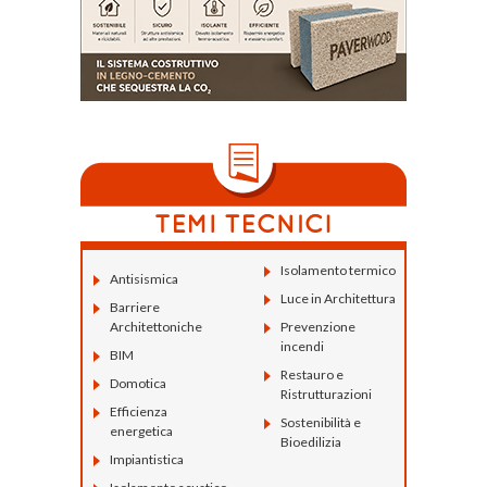
Isolamento termico
Antisismica
Luce in Architettura
Barriere
Architettoniche
Prevenzione
incendi
BIM
Restauro e
Domotica
Ristrutturazioni
Efficienza
Sostenibilità e
energetica
Bioedilizia
Impiantistica