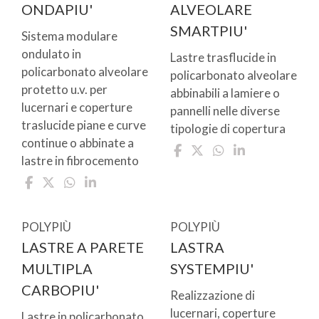
ONDAPIU'
ALVEOLARE
SMARTPIU'
Sistema modulare
ondulato in
Lastre trasflucide in
policarbonato alveolare
policarbonato alveolare
protetto u.v. per
abbinabili a lamiere o
lucernari e coperture
pannelli nelle diverse
traslucide piane e curve
tipologie di copertura
continue o abbinate a
lastre in fibrocemento
POLYPIÙ
POLYPIÙ
LASTRE A PARETE
LASTRA
MULTIPLA
SYSTEMPIU'
CARBOPIU'
Realizzazione di
lucernari, coperture
Lastre in policarbonato