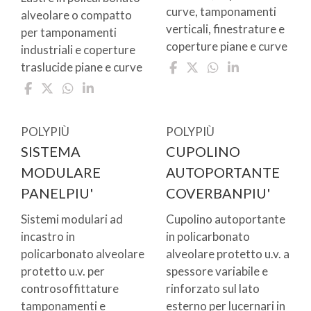
curve, tamponamenti
alveolare o compatto
verticali, finestrature e
per tamponamenti
coperture piane e curve
industriali e coperture
traslucide piane e curve
POLYPIÙ
POLYPIÙ
SISTEMA
CUPOLINO
MODULARE
AUTOPORTANTE
PANELPIU'
COVERBANPIU'
Sistemi modulari ad
Cupolino autoportante
incastro in
in policarbonato
policarbonato alveolare
alveolare protetto u.v. a
protetto u.v. per
spessore variabile e
controsoffittature
rinforzato sul lato
tamponamenti e
esterno per lucernari in