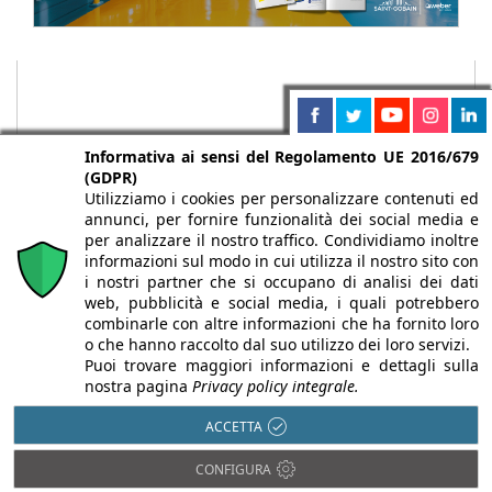
Informativa ai sensi del Regolamento UE 2016/679
(GDPR)
Utilizziamo i cookies per personalizzare contenuti ed
annunci, per fornire funzionalità dei social media e
per analizzare il nostro traffico. Condividiamo inoltre
informazioni sul modo in cui utilizza il nostro sito con
i nostri partner che si occupano di analisi dei dati
web, pubblicità e social media, i quali potrebbero
Chi siamo
Autori
Per la tua pubblicità
Iscriviti alla
combinarle con altre informazioni che ha fornito loro
newsletter
o che hanno raccolto dal suo utilizzo dei loro servizi.
Puoi trovare maggiori informazioni e dettagli sulla
nostra pagina
Privacy policy integrale.
ACCETTA
Infobuild è testata registrata presso il Tribunale di Milano al n° 63
CONFIGURA
dell’8/3/2013 - ISSN 2282-2267