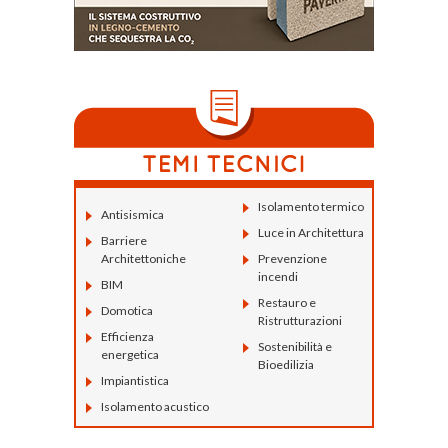
Isolamento termico
Antisismica
Luce in Architettura
Barriere
Architettoniche
Prevenzione
incendi
BIM
Restauro e
Domotica
Ristrutturazioni
Efficienza
Sostenibilità e
energetica
Bioedilizia
Impiantistica
Isolamento acustico