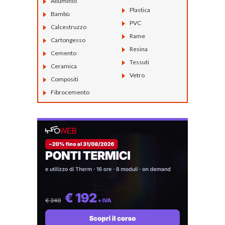
Alluminio
Plastica
Bambù
PVC
Calcestruzzo
Rame
Cartongesso
Resina
Cemento
Tessuti
Ceramica
Vetro
Compositi
Fibrocemento