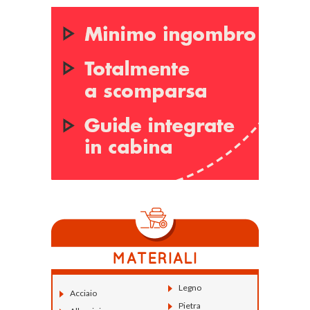
Legno
Acciaio
Pietra