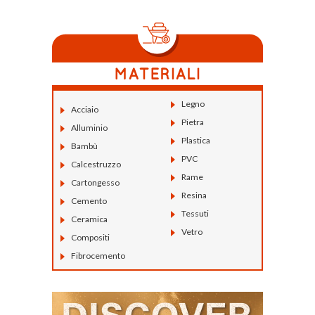
Legno
Acciaio
Pietra
Alluminio
Plastica
Bambù
PVC
Calcestruzzo
Rame
Cartongesso
Resina
Cemento
Tessuti
Ceramica
Vetro
Compositi
Fibrocemento