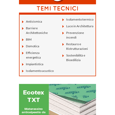
Isolamento termico
Antisismica
Luce in Architettura
Barriere
Architettoniche
Prevenzione
incendi
BIM
Restauro e
Domotica
Ristrutturazioni
Efficienza
Sostenibilità e
energetica
Bioedilizia
Impiantistica
Isolamento acustico