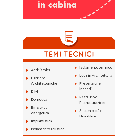
Isolamento termico
Antisismica
Luce in Architettura
Barriere
Architettoniche
Prevenzione
incendi
BIM
Restauro e
Domotica
Ristrutturazioni
Efficienza
Sostenibilità e
energetica
Bioedilizia
Impiantistica
Isolamento acustico