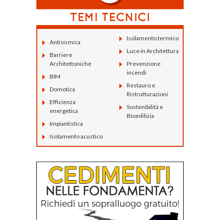
Isolamento termico
Antisismica
Luce in Architettura
Barriere
Architettoniche
Prevenzione
incendi
BIM
Restauro e
Domotica
Ristrutturazioni
Efficienza
Sostenibilità e
energetica
Bioedilizia
Impiantistica
Isolamento acustico