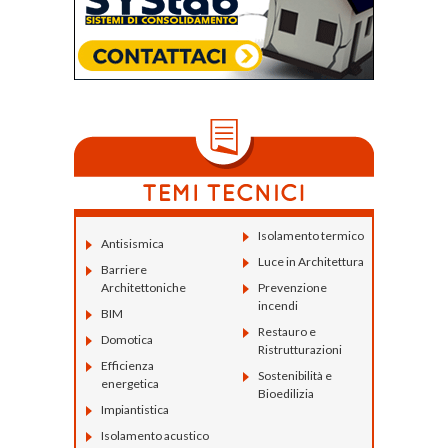
Isolamento termico
Antisismica
Luce in Architettura
Barriere
Architettoniche
Prevenzione
incendi
BIM
Restauro e
Domotica
Ristrutturazioni
Efficienza
Sostenibilità e
energetica
Bioedilizia
Impiantistica
Isolamento acustico