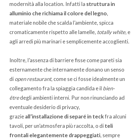
modernità alla location. Infatti la
struttura in
alluminio che richiama il colore del legno
,
materiale nobile che scalda l’ambiente, spicca
cromaticamente rispetto alle lamelle,
totally white
, e
agli arredi più marinari e semplicemente accoglienti.
Inoltre, l’assenza di barriere fisse come pareti sia
esternamente che internamente donano un senso
di
open restaurant
, come se ci fosse idealmente un
collegamento fra la spiaggia candida e il
bien-
ê
tre
degli ambienti interni. Pur non rinunciando ad
eventuale desiderio di privacy,
grazie
all’installazione di separé in teck
fra alcuni
tavoli, per un’atmosfera più raccolta, o di
teli
frontali elegantemente drappeggiati
, sempre