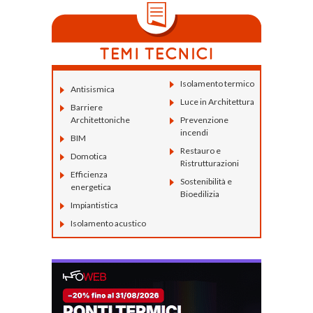
Isolamento termico
Antisismica
Luce in Architettura
Barriere
Architettoniche
Prevenzione
incendi
BIM
Restauro e
Domotica
Ristrutturazioni
Efficienza
Sostenibilità e
energetica
Bioedilizia
Impiantistica
Isolamento acustico