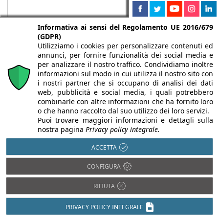
Informativa ai sensi del Regolamento UE 2016/679
(GDPR)
Utilizziamo i cookies per personalizzare contenuti ed
annunci, per fornire funzionalità dei social media e
per analizzare il nostro traffico. Condividiamo inoltre
informazioni sul modo in cui utilizza il nostro sito con
i nostri partner che si occupano di analisi dei dati
web, pubblicità e social media, i quali potrebbero
Chi siamo
Autori
Per la tua pubblicità
Iscriviti alla
combinarle con altre informazioni che ha fornito loro
newsletter
o che hanno raccolto dal suo utilizzo dei loro servizi.
Puoi trovare maggiori informazioni e dettagli sulla
nostra pagina
Privacy policy integrale.
ACCETTA
Infobuild è testata registrata presso il Tribunale di Milano al n° 63
CONFIGURA
dell’8/3/2013 - ISSN 2282-2267
© 2000-2026 Infoweb srl - P.IVA 13155920153 - Tutti i diritti
RIFIUTA
riservati |
Privacy
PRIVACY POLICY INTEGRALE