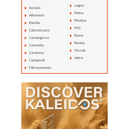
Legno
Acciaio
Pietra
Alluminio
Plastica
Bambù
PVC
Calcestruzzo
Rame
Cartongesso
Resina
Cemento
Tessuti
Ceramica
Vetro
Compositi
Fibrocemento