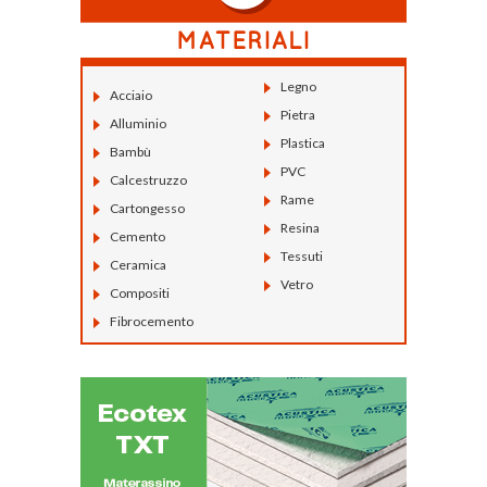
Legno
Acciaio
Pietra
Alluminio
Plastica
Bambù
PVC
Calcestruzzo
Rame
Cartongesso
Resina
Cemento
Tessuti
Ceramica
Vetro
Compositi
Fibrocemento