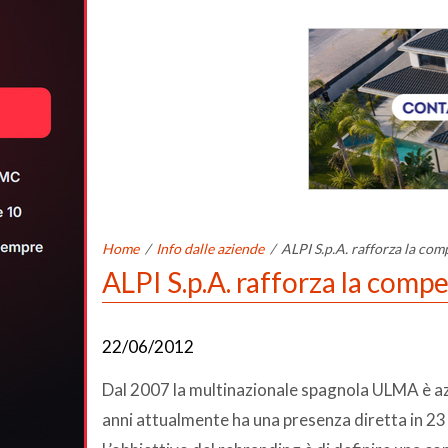
Home
/
Info dalle aziende
/
ALPI S.p.A. rafforza la com
ALPI S.p.A. rafforza la comp
22/06/2012
Dal 2007 la multinazionale spagnola ULMA è azio
anni attualmente ha una presenza diretta in 23