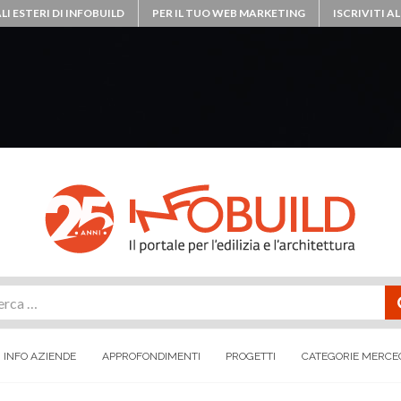
LI ESTERI DI INFOBUILD
PER IL TUO WEB MARKETING
ISCRIVITI 
rca
INFO AZIENDE
APPROFONDIMENTI
PROGETTI
CATEGORIE MERCE