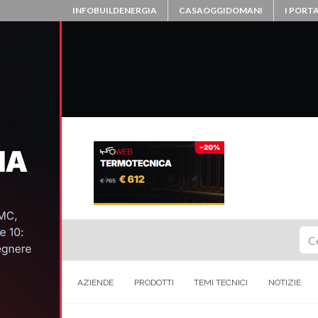
INFOBUILDENERGIA
CASAOGGIDOMANI
I PORTA
Ce
AZIENDE
PRODOTTI
TEMI TECNICI
NOTIZIE