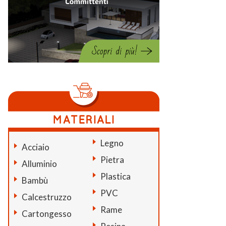
Legno
Acciaio
Pietra
Alluminio
Plastica
Bambù
PVC
Calcestruzzo
Rame
Cartongesso