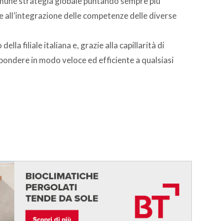
comune strategia globale puntando sempre più
e e all’integrazione delle competenze delle diverse
la filiale italiana e, grazie alla capillarità di
spondere in modo veloce ed efficiente a qualsiasi