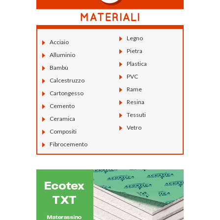
Legno
Acciaio
Pietra
Alluminio
Plastica
Bambù
PVC
Calcestruzzo
Rame
Cartongesso
Resina
Cemento
Tessuti
Ceramica
Vetro
Compositi
Fibrocemento