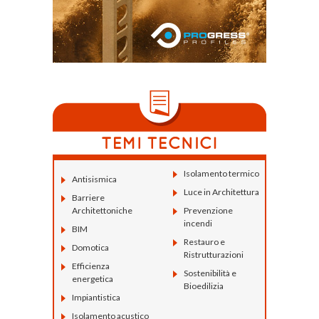
Isolamento termico
Antisismica
Luce in Architettura
Barriere
Architettoniche
Prevenzione
incendi
BIM
Restauro e
Domotica
Ristrutturazioni
Efficienza
Sostenibilità e
energetica
Bioedilizia
Impiantistica
Isolamento acustico