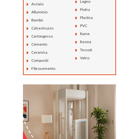
Legno
Acciaio
Pietra
Alluminio
Plastica
Bambù
PVC
Calcestruzzo
Rame
Cartongesso
Resina
Cemento
Tessuti
Ceramica
Vetro
Compositi
Fibrocemento