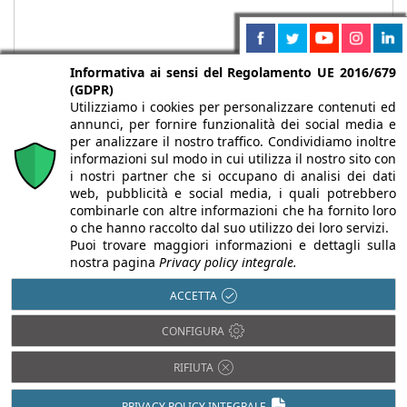
Informativa ai sensi del Regolamento UE 2016/679
(GDPR)
Utilizziamo i cookies per personalizzare contenuti ed
annunci, per fornire funzionalità dei social media e
per analizzare il nostro traffico. Condividiamo inoltre
informazioni sul modo in cui utilizza il nostro sito con
i nostri partner che si occupano di analisi dei dati
web, pubblicità e social media, i quali potrebbero
Chi siamo
Autori
Per la tua pubblicità
Iscriviti alla
combinarle con altre informazioni che ha fornito loro
newsletter
o che hanno raccolto dal suo utilizzo dei loro servizi.
Puoi trovare maggiori informazioni e dettagli sulla
nostra pagina
Privacy policy integrale.
ACCETTA
Infobuild è testata registrata presso il Tribunale di Milano al n° 63
CONFIGURA
dell’8/3/2013 - ISSN 2282-2267
© 2000-2026 Infoweb srl - P.IVA 13155920153 - Tutti i diritti
RIFIUTA
riservati |
Privacy
PRIVACY POLICY INTEGRALE