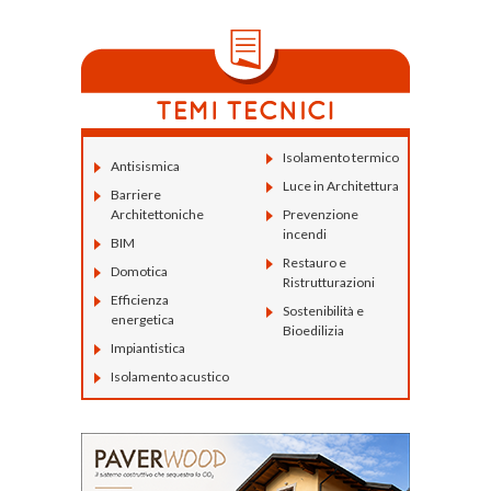
Isolamento termico
Antisismica
Luce in Architettura
Barriere
Architettoniche
Prevenzione
incendi
BIM
Restauro e
Domotica
Ristrutturazioni
Efficienza
Sostenibilità e
energetica
Bioedilizia
Impiantistica
Isolamento acustico