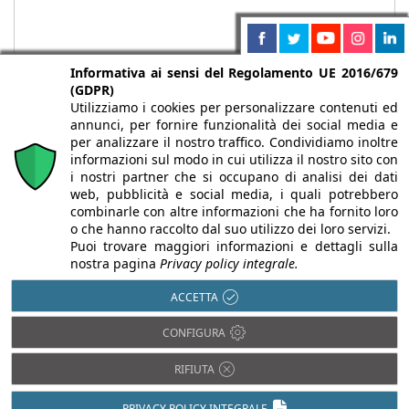
Informativa ai sensi del Regolamento UE 2016/679
(GDPR)
Utilizziamo i cookies per personalizzare contenuti ed
annunci, per fornire funzionalità dei social media e
per analizzare il nostro traffico. Condividiamo inoltre
informazioni sul modo in cui utilizza il nostro sito con
i nostri partner che si occupano di analisi dei dati
web, pubblicità e social media, i quali potrebbero
Chi siamo
Autori
Per la tua pubblicità
Iscriviti alla
combinarle con altre informazioni che ha fornito loro
newsletter
o che hanno raccolto dal suo utilizzo dei loro servizi.
Puoi trovare maggiori informazioni e dettagli sulla
nostra pagina
Privacy policy integrale.
ACCETTA
Infobuild è testata registrata presso il Tribunale di Milano al n° 63
CONFIGURA
dell’8/3/2013 - ISSN 2282-2267
© 2000-2026 Infoweb srl - P.IVA 13155920153 - Tutti i diritti
RIFIUTA
riservati |
Privacy
PRIVACY POLICY INTEGRALE