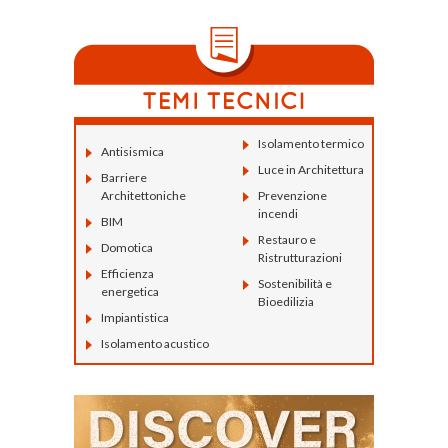
Isolamento termico
Antisismica
Luce in Architettura
Barriere
Architettoniche
Prevenzione
incendi
BIM
Restauro e
Domotica
Ristrutturazioni
Efficienza
Sostenibilità e
energetica
Bioedilizia
Impiantistica
Isolamento acustico