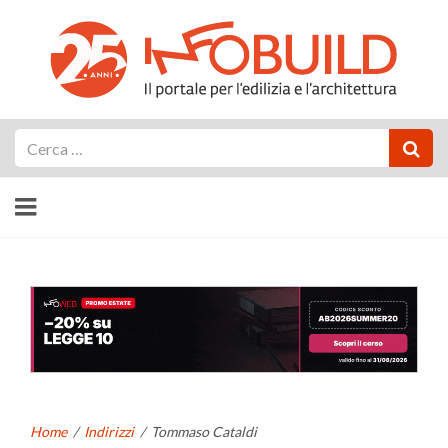
Cerca
Home
/
Indirizzi
/
Tommaso Cataldi