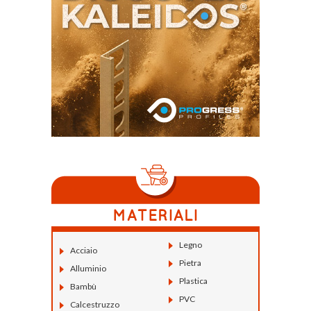
Legno
Acciaio
Pietra
Alluminio
Plastica
Bambù
PVC
Calcestruzzo