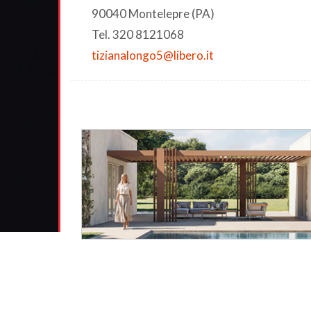
90040 Montelepre (PA)
Tel. 320 8121068
tizianalongo5@libero.it