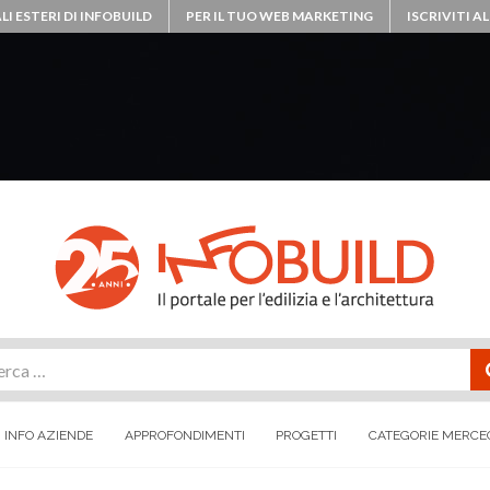
LI ESTERI DI INFOBUILD
PER IL TUO WEB MARKETING
ISCRIVITI 
rca
INFO AZIENDE
APPROFONDIMENTI
PROGETTI
CATEGORIE MERCE