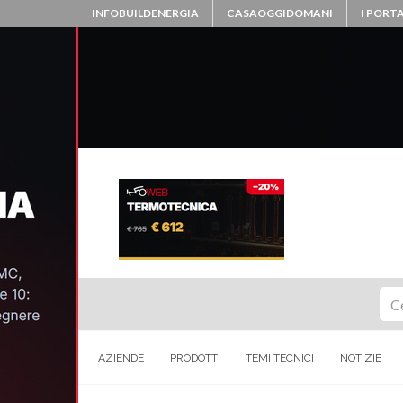
INFOBUILDENERGIA
CASAOGGIDOMANI
I PORTA
Ce
AZIENDE
PRODOTTI
TEMI TECNICI
NOTIZIE