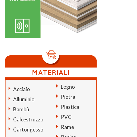
Legno
Acciaio
Pietra
Alluminio
Plastica
Bambù
PVC
Calcestruzzo
Rame
Cartongesso