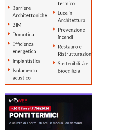
termico
Barriere
Luce in
Architettoniche
Architettura
BIM
Prevenzione
Domotica
incendi
Efficienza
Restauro e
energetica
Ristrutturazioni
Impiantistica
Sostenibilità e
Isolamento
Bioedilizia
acustico