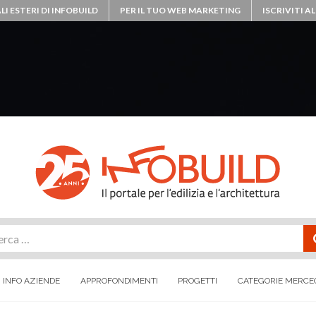
LI ESTERI DI INFOBUILD
PER IL TUO WEB MARKETING
ISCRIVITI 
rca
INFO AZIENDE
APPROFONDIMENTI
PROGETTI
CATEGORIE MERCE