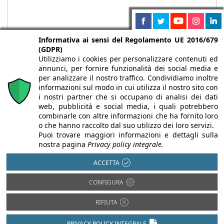
Informativa ai sensi del Regolamento UE 2016/679
(GDPR)
Utilizziamo i cookies per personalizzare contenuti ed
annunci, per fornire funzionalità dei social media e
per analizzare il nostro traffico. Condividiamo inoltre
informazioni sul modo in cui utilizza il nostro sito con
i nostri partner che si occupano di analisi dei dati
web, pubblicità e social media, i quali potrebbero
Chi siamo
Autori
Per la tua pubblicità
Iscriviti alla
combinarle con altre informazioni che ha fornito loro
newsletter
o che hanno raccolto dal suo utilizzo dei loro servizi.
Puoi trovare maggiori informazioni e dettagli sulla
nostra pagina
Privacy policy integrale.
ACCETTA
Infobuild è testata registrata presso il Tribunale di Milano al n° 63
CONFIGURA
dell’8/3/2013 - ISSN 2282-2267
© 2000-2026 Infoweb srl - P.IVA 13155920153 - Tutti i diritti
RIFIUTA
riservati |
Privacy
PRIVACY POLICY INTEGRALE