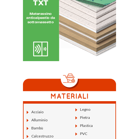
Legno
Acciaio
Pietra
Alluminio
Plastica
Bambù
PVC
Calcestruzzo