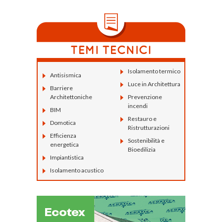
Isolamento termico
Antisismica
Luce in Architettura
Barriere
Architettoniche
Prevenzione
incendi
BIM
Restauro e
Domotica
Ristrutturazioni
Efficienza
Sostenibilità e
energetica
Bioedilizia
Impiantistica
Isolamento acustico