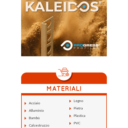
Legno
Acciaio
Pietra
Alluminio
Plastica
Bambù
PVC
Calcestruzzo