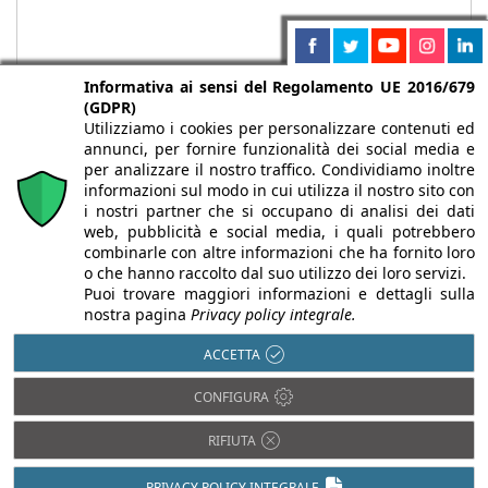
Informativa ai sensi del Regolamento UE 2016/679
(GDPR)
Utilizziamo i cookies per personalizzare contenuti ed
annunci, per fornire funzionalità dei social media e
per analizzare il nostro traffico. Condividiamo inoltre
informazioni sul modo in cui utilizza il nostro sito con
i nostri partner che si occupano di analisi dei dati
web, pubblicità e social media, i quali potrebbero
Chi siamo
Autori
Per la tua pubblicità
Iscriviti alla
combinarle con altre informazioni che ha fornito loro
newsletter
o che hanno raccolto dal suo utilizzo dei loro servizi.
Puoi trovare maggiori informazioni e dettagli sulla
nostra pagina
Privacy policy integrale.
ACCETTA
Infobuild è testata registrata presso il Tribunale di Milano al n° 63
CONFIGURA
dell’8/3/2013 - ISSN 2282-2267
© 2000-2026 Infoweb srl - P.IVA 13155920153 - Tutti i diritti
RIFIUTA
riservati |
Privacy
PRIVACY POLICY INTEGRALE