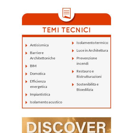
Isolamento termico
Antisismica
Luce in Architettura
Barriere
Architettoniche
Prevenzione
incendi
BIM
Restauro e
Domotica
Ristrutturazioni
Efficienza
Sostenibilità e
energetica
Bioedilizia
Impiantistica
Isolamento acustico