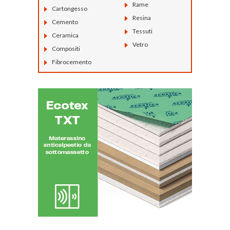
Rame
Cartongesso
Resina
Cemento
Tessuti
Ceramica
Vetro
Compositi
Fibrocemento