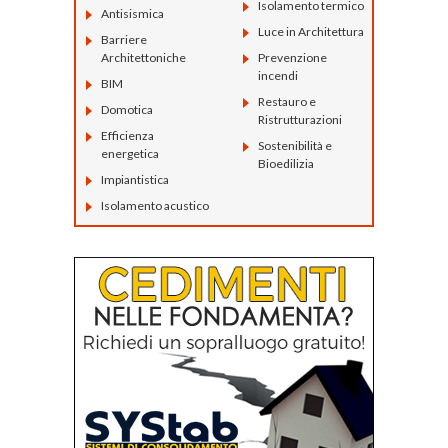
Isolamento termico
Antisismica
Luce in Architettura
Barriere
Architettoniche
Prevenzione
incendi
BIM
Restauro e
Domotica
Ristrutturazioni
Efficienza
Sostenibilità e
energetica
Bioedilizia
Impiantistica
Isolamento acustico