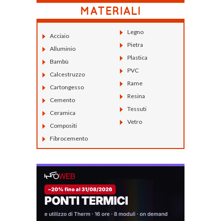
Legno
Acciaio
Pietra
Alluminio
Plastica
Bambù
PVC
Calcestruzzo
Rame
Cartongesso
Resina
Cemento
Tessuti
Ceramica
Vetro
Compositi
Fibrocemento