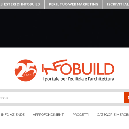
LI ESTERI DI INFOBUILD
PER IL TUO WEB MARKETING
ISCRIVITI 
rca
INFO AZIENDE
APPROFONDIMENTI
PROGETTI
CATEGORIE MERCE