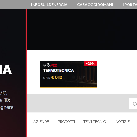
INFOBUILDENERGIA
CASAOGGIDOMANI
I PORTA
Ce
AZIENDE
PRODOTTI
TEMI TECNICI
NOTIZIE