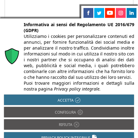
Informativa ai sensi del Regolamento UE 2016/679
(GDPR)
Utilizziamo i cookies per personalizzare contenuti ed
annunci, per fornire funzionalità dei social media e
per analizzare il nostro traffico. Condividiamo inoltre
informazioni sul modo in cui utilizza il nostro sito con
i nostri partner che si occupano di analisi dei dati
web, pubblicità e social media, i quali potrebbero
Chi siamo
Autori
Per la tua pubblicità
Iscriviti alla
combinarle con altre informazioni che ha fornito loro
newsletter
o che hanno raccolto dal suo utilizzo dei loro servizi.
Puoi trovare maggiori informazioni e dettagli sulla
nostra pagina
Privacy policy integrale.
ACCETTA
Infobuild è testata registrata presso il Tribunale di Milano al n° 63
CONFIGURA
dell’8/3/2013 - ISSN 2282-2267
© 2000-2026 Infoweb srl - P.IVA 13155920153 - Tutti i diritti
RIFIUTA
riservati |
Privacy
PRIVACY POLICY INTEGRALE