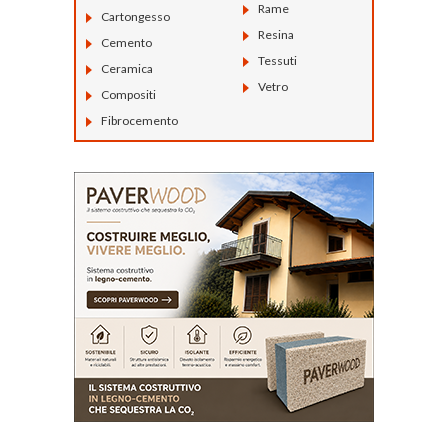
Rame
Cartongesso
Resina
Cemento
Tessuti
Ceramica
Vetro
Compositi
Fibrocemento