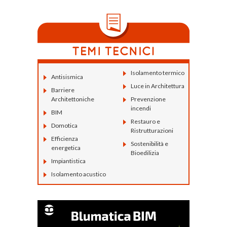
Isolamento termico
Antisismica
Luce in Architettura
Barriere
Architettoniche
Prevenzione
incendi
BIM
Restauro e
Domotica
Ristrutturazioni
Efficienza
Sostenibilità e
energetica
Bioedilizia
Impiantistica
Isolamento acustico