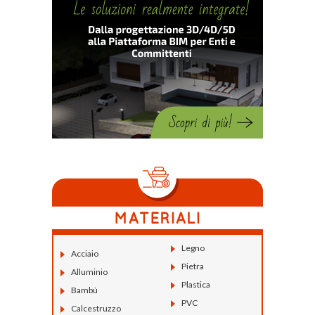
Legno
Acciaio
Pietra
Alluminio
Plastica
Bambù
PVC
Calcestruzzo