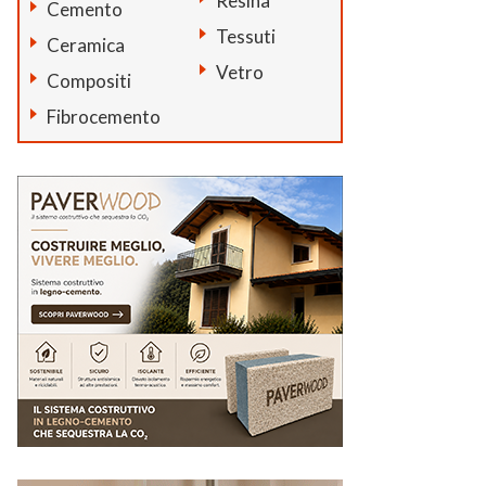
Resina
Cemento
Tessuti
Ceramica
Vetro
Compositi
Fibrocemento