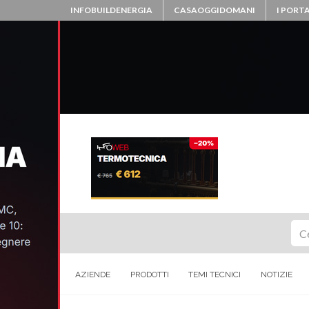
INFOBUILDENERGIA
CASAOGGIDOMANI
I PORTA
Ce
AZIENDE
PRODOTTI
TEMI TECNICI
NOTIZIE