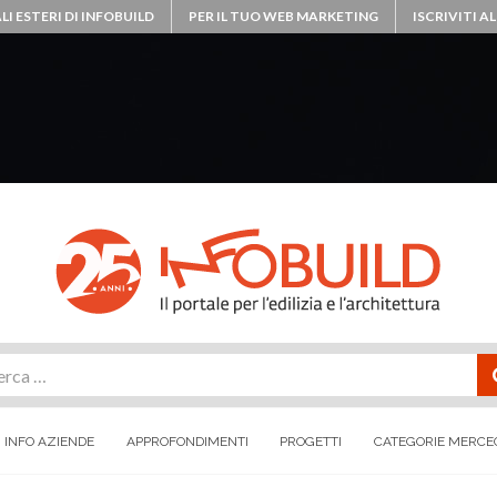
LI ESTERI DI INFOBUILD
PER IL TUO WEB MARKETING
ISCRIVITI 
rca
INFO AZIENDE
APPROFONDIMENTI
PROGETTI
CATEGORIE MERCE