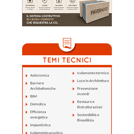
Isolamento termico
Antisismica
Luce in Architettura
Barriere
Architettoniche
Prevenzione
incendi
BIM
Restauro e
Domotica
Ristrutturazioni
Efficienza
Sostenibilità e
energetica
Bioedilizia
Impiantistica
Isolamento acustico