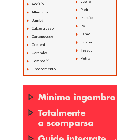
Legno
Acciaio
Pietra
Alluminio
Plastica
Bambù
PVC
Calcestruzzo
Rame
Cartongesso
Resina
Cemento
Tessuti
Ceramica
Vetro
Compositi
Fibrocemento