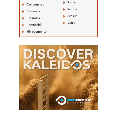
Rame
Cartongesso
Resina
Cemento
Tessuti
Ceramica
Vetro
Compositi
Fibrocemento