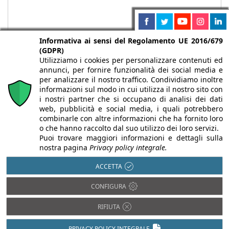
Informativa ai sensi del Regolamento UE 2016/679
(GDPR)
Utilizziamo i cookies per personalizzare contenuti ed
annunci, per fornire funzionalità dei social media e
per analizzare il nostro traffico. Condividiamo inoltre
informazioni sul modo in cui utilizza il nostro sito con
i nostri partner che si occupano di analisi dei dati
web, pubblicità e social media, i quali potrebbero
Chi siamo
Autori
Per la tua pubblicità
Iscriviti alla
combinarle con altre informazioni che ha fornito loro
newsletter
o che hanno raccolto dal suo utilizzo dei loro servizi.
Puoi trovare maggiori informazioni e dettagli sulla
nostra pagina
Privacy policy integrale.
ACCETTA
Infobuild è testata registrata presso il Tribunale di Milano al n° 63
CONFIGURA
dell’8/3/2013 - ISSN 2282-2267
© 2000-2026 Infoweb srl - P.IVA 13155920153 - Tutti i diritti
RIFIUTA
riservati |
Privacy
PRIVACY POLICY INTEGRALE