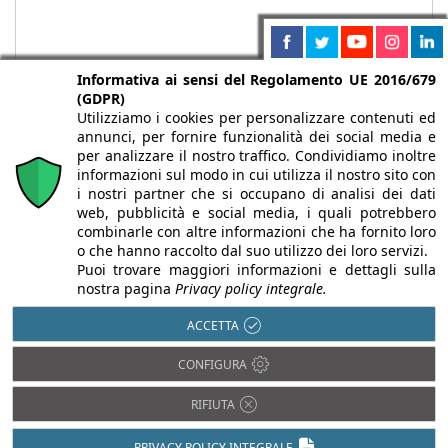
Informativa ai sensi del Regolamento UE 2016/679
(GDPR)
Utilizziamo i cookies per personalizzare contenuti ed
annunci, per fornire funzionalità dei social media e
per analizzare il nostro traffico. Condividiamo inoltre
informazioni sul modo in cui utilizza il nostro sito con
i nostri partner che si occupano di analisi dei dati
web, pubblicità e social media, i quali potrebbero
Chi siamo
Autori
Per la tua pubblicità
Iscriviti alla
combinarle con altre informazioni che ha fornito loro
newsletter
o che hanno raccolto dal suo utilizzo dei loro servizi.
Puoi trovare maggiori informazioni e dettagli sulla
nostra pagina
Privacy policy integrale.
ACCETTA
Infobuild è testata registrata presso il Tribunale di Milano al n° 63
CONFIGURA
dell’8/3/2013 - ISSN 2282-2267
© 2000-2026 Infoweb srl - P.IVA 13155920153 - Tutti i diritti
RIFIUTA
riservati |
Privacy
PRIVACY POLICY INTEGRALE