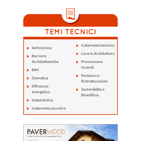
Isolamento termico
Antisismica
Luce in Architettura
Barriere
Architettoniche
Prevenzione
incendi
BIM
Restauro e
Domotica
Ristrutturazioni
Efficienza
Sostenibilità e
energetica
Bioedilizia
Impiantistica
Isolamento acustico