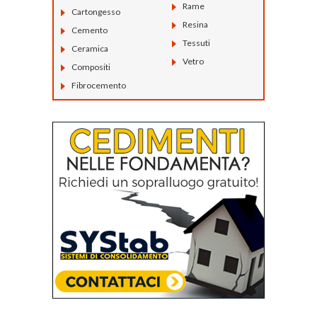
Rame
Cartongesso
Resina
Cemento
Tessuti
Ceramica
Vetro
Compositi
Fibrocemento