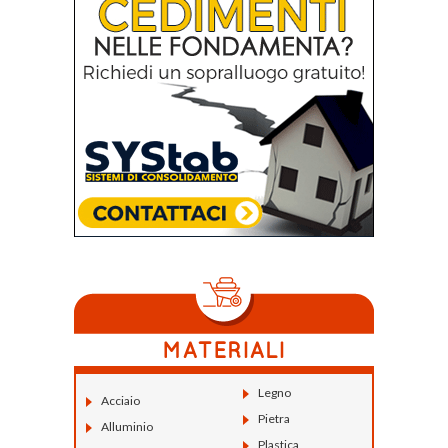
Legno
Acciaio
Pietra
Alluminio
Plastica