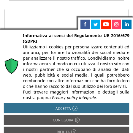
Informativa ai sensi del Regolamento UE 2016/679
(GDPR)
Utilizziamo i cookies per personalizzare contenuti ed
annunci, per fornire funzionalità dei social media e
per analizzare il nostro traffico. Condividiamo inoltre
informazioni sul modo in cui utilizza il nostro sito con
i nostri partner che si occupano di analisi dei dati
web, pubblicità e social media, i quali potrebbero
Chi siamo
Autori
Per la tua pubblicità
Iscriviti alla
combinarle con altre informazioni che ha fornito loro
newsletter
o che hanno raccolto dal suo utilizzo dei loro servizi.
Puoi trovare maggiori informazioni e dettagli sulla
nostra pagina
Privacy policy integrale.
ACCETTA
Infobuild è testata registrata presso il Tribunale di Milano al n° 63
CONFIGURA
dell’8/3/2013 - ISSN 2282-2267
© 2000-2026 Infoweb srl - P.IVA 13155920153 - Tutti i diritti
RIFIUTA