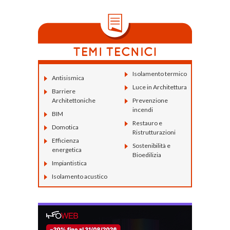
Isolamento termico
Antisismica
Luce in Architettura
Barriere
Architettoniche
Prevenzione
incendi
BIM
Restauro e
Domotica
Ristrutturazioni
Efficienza
Sostenibilità e
energetica
Bioedilizia
Impiantistica
Isolamento acustico