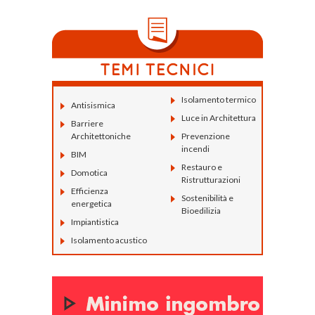
Isolamento termico
Antisismica
Luce in Architettura
Barriere
Architettoniche
Prevenzione
incendi
BIM
Restauro e
Domotica
Ristrutturazioni
Efficienza
Sostenibilità e
energetica
Bioedilizia
Impiantistica
Isolamento acustico