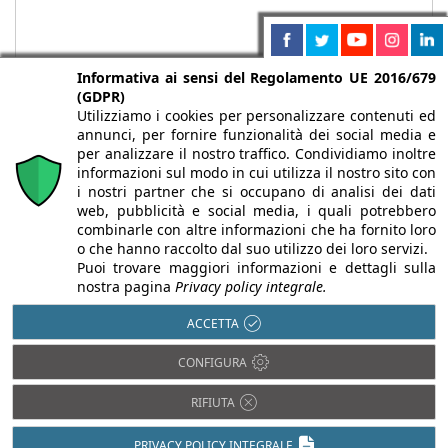
Informativa ai sensi del Regolamento UE 2016/679
(GDPR)
Utilizziamo i cookies per personalizzare contenuti ed
annunci, per fornire funzionalità dei social media e
per analizzare il nostro traffico. Condividiamo inoltre
informazioni sul modo in cui utilizza il nostro sito con
i nostri partner che si occupano di analisi dei dati
web, pubblicità e social media, i quali potrebbero
Chi siamo
Autori
Per la tua pubblicità
Iscriviti alla
combinarle con altre informazioni che ha fornito loro
newsletter
o che hanno raccolto dal suo utilizzo dei loro servizi.
Puoi trovare maggiori informazioni e dettagli sulla
nostra pagina
Privacy policy integrale.
ACCETTA
Infobuild è testata registrata presso il Tribunale di Milano al n° 63
CONFIGURA
dell’8/3/2013 - ISSN 2282-2267
© 2000-2026 Infoweb srl - P.IVA 13155920153 - Tutti i diritti
RIFIUTA
riservati |
Privacy
PRIVACY POLICY INTEGRALE