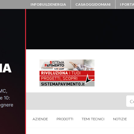
INFOBUILDENERGIA
CASAOGGIDOMANI
I PORTA
Ce
AZIENDE
PRODOTTI
TEMI TECNICI
NOTIZIE