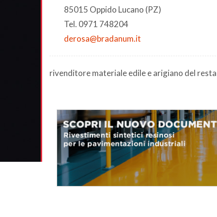
85015 Oppido Lucano (PZ)
Tel. 0971 748204
derosa@bradanum.it
rivenditore materiale edile e arigiano del rest