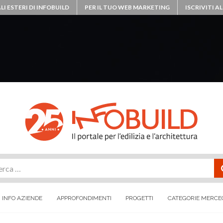
LI ESTERI DI INFOBUILD
PER IL TUO WEB MARKETING
ISCRIVITI 
rca
INFO AZIENDE
APPROFONDIMENTI
PROGETTI
CATEGORIE MERCE