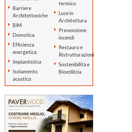
termico
Barriere
Luce in
Architettoniche
Architettura
BIM
Prevenzione
Domotica
incendi
Efficienza
Restauro e
energetica
Ristrutturazioni
Impiantistica
Sostenibilità e
Isolamento
Bioedilizia
acustico