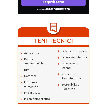
Isolamento termico
Antisismica
Luce in Architettura
Barriere
Architettoniche
Prevenzione
incendi
BIM
Restauro e
Domotica
Ristrutturazioni
Efficienza
Sostenibilità e
energetica
Bioedilizia
Impiantistica
Isolamento acustico