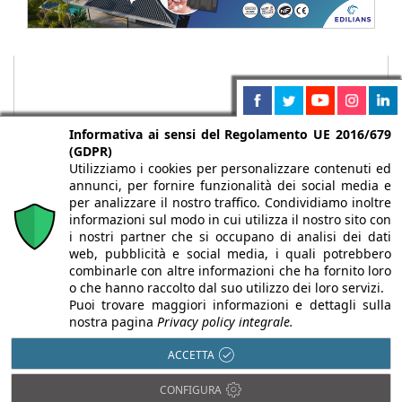
Informativa ai sensi del Regolamento UE 2016/679
(GDPR)
Utilizziamo i cookies per personalizzare contenuti ed
annunci, per fornire funzionalità dei social media e
per analizzare il nostro traffico. Condividiamo inoltre
informazioni sul modo in cui utilizza il nostro sito con
i nostri partner che si occupano di analisi dei dati
web, pubblicità e social media, i quali potrebbero
Chi siamo
Autori
Per la tua pubblicità
Iscriviti alla
combinarle con altre informazioni che ha fornito loro
newsletter
o che hanno raccolto dal suo utilizzo dei loro servizi.
Puoi trovare maggiori informazioni e dettagli sulla
nostra pagina
Privacy policy integrale.
ACCETTA
Infobuild è testata registrata presso il Tribunale di Milano al n° 63
CONFIGURA
dell’8/3/2013 - ISSN 2282-2267