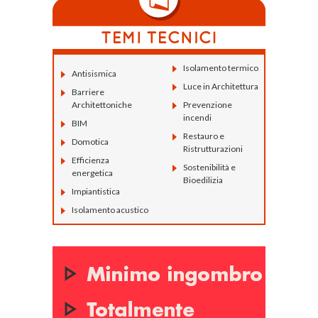
Isolamento termico
Antisismica
Luce in Architettura
Barriere
Architettoniche
Prevenzione
incendi
BIM
Restauro e
Domotica
Ristrutturazioni
Efficienza
Sostenibilità e
energetica
Bioedilizia
Impiantistica
Isolamento acustico