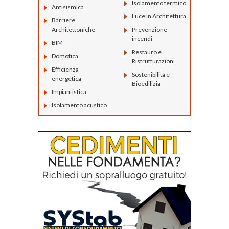
Isolamento termico
Antisismica
Luce in Architettura
Barriere
Architettoniche
Prevenzione
incendi
BIM
Restauro e
Domotica
Ristrutturazioni
Efficienza
Sostenibilità e
energetica
Bioedilizia
Impiantistica
Isolamento acustico