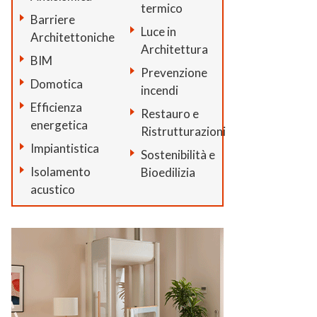
termico
Barriere
Luce in
Architettoniche
Architettura
BIM
Prevenzione
Domotica
incendi
Efficienza
Restauro e
energetica
Ristrutturazioni
Impiantistica
Sostenibilità e
Isolamento
Bioedilizia
acustico