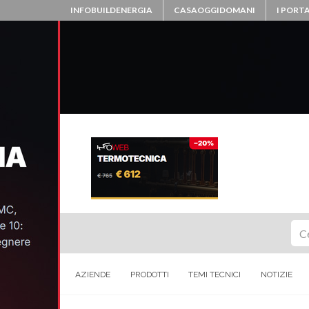
INFOBUILDENERGIA
CASAOGGIDOMANI
I PORTA
Ce
AZIENDE
PRODOTTI
TEMI TECNICI
NOTIZIE