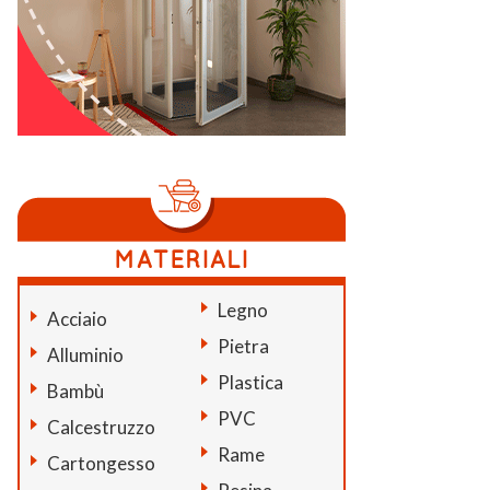
Legno
Acciaio
Pietra
Alluminio
Plastica
Bambù
PVC
Calcestruzzo
Rame
Cartongesso