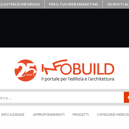
LI ESTERI DI INFOBUILD
PER IL TUO WEB MARKETING
ISCRIVITI 
rca
INFO AZIENDE
APPROFONDIMENTI
PROGETTI
CATEGORIE MERCE