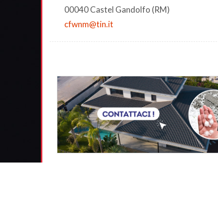
00040 Castel Gandolfo (RM)
cfwnm@tin.it