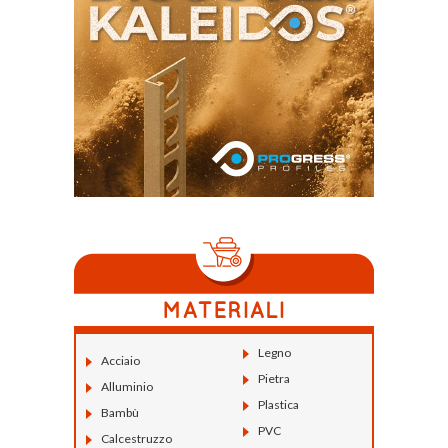
Legno
Acciaio
Pietra
Alluminio
Plastica
Bambù
PVC
Calcestruzzo