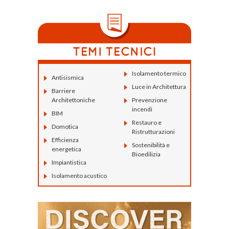
Isolamento termico
Antisismica
Luce in Architettura
Barriere
Architettoniche
Prevenzione
incendi
BIM
Restauro e
Domotica
Ristrutturazioni
Efficienza
Sostenibilità e
energetica
Bioedilizia
Impiantistica
Isolamento acustico