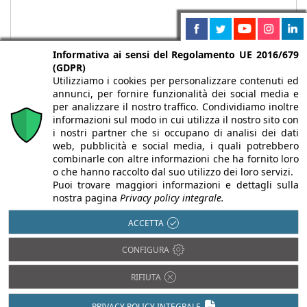
Informativa ai sensi del Regolamento UE 2016/679
(GDPR)
Utilizziamo i cookies per personalizzare contenuti ed
annunci, per fornire funzionalità dei social media e
per analizzare il nostro traffico. Condividiamo inoltre
informazioni sul modo in cui utilizza il nostro sito con
i nostri partner che si occupano di analisi dei dati
web, pubblicità e social media, i quali potrebbero
Chi siamo
Autori
Per la tua pubblicità
Iscriviti alla
combinarle con altre informazioni che ha fornito loro
newsletter
o che hanno raccolto dal suo utilizzo dei loro servizi.
Puoi trovare maggiori informazioni e dettagli sulla
nostra pagina
Privacy policy integrale.
ACCETTA
Infobuild è testata registrata presso il Tribunale di Milano al n° 63
CONFIGURA
dell’8/3/2013 - ISSN 2282-2267
© 2000-2026 Infoweb srl - P.IVA 13155920153 - Tutti i diritti
RIFIUTA
riservati |
Privacy
PRIVACY POLICY INTEGRALE