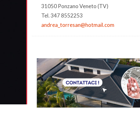
31050 Ponzano Veneto (TV)
Tel. 347 8552253
andrea_torresan@hotmail.com