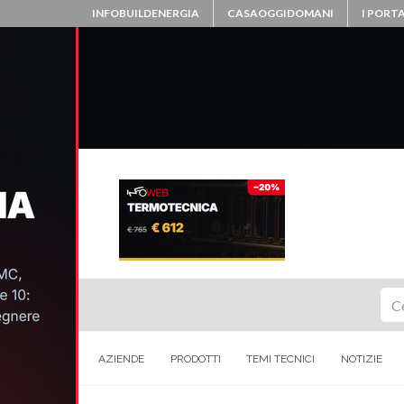
INFOBUILDENERGIA
CASAOGGIDOMANI
I PORTA
Ce
AZIENDE
PRODOTTI
TEMI TECNICI
NOTIZIE