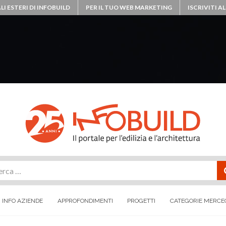
LI ESTERI DI INFOBUILD
PER IL TUO WEB MARKETING
ISCRIVITI 
rca
INFO AZIENDE
APPROFONDIMENTI
PROGETTI
CATEGORIE MERCE