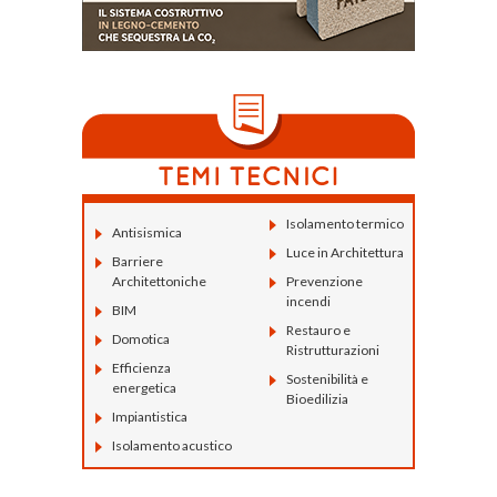
Isolamento termico
Antisismica
Luce in Architettura
Barriere
Architettoniche
Prevenzione
incendi
BIM
Restauro e
Domotica
Ristrutturazioni
Efficienza
Sostenibilità e
energetica
Bioedilizia
Impiantistica
Isolamento acustico