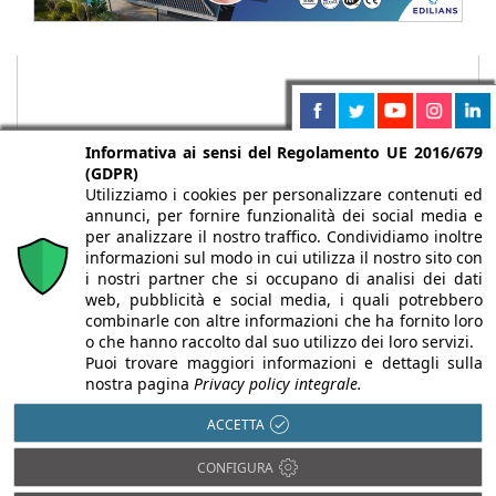
Informativa ai sensi del Regolamento UE 2016/679
(GDPR)
Utilizziamo i cookies per personalizzare contenuti ed
annunci, per fornire funzionalità dei social media e
per analizzare il nostro traffico. Condividiamo inoltre
informazioni sul modo in cui utilizza il nostro sito con
i nostri partner che si occupano di analisi dei dati
web, pubblicità e social media, i quali potrebbero
Chi siamo
Autori
Per la tua pubblicità
Iscriviti alla
combinarle con altre informazioni che ha fornito loro
newsletter
o che hanno raccolto dal suo utilizzo dei loro servizi.
Puoi trovare maggiori informazioni e dettagli sulla
nostra pagina
Privacy policy integrale.
ACCETTA
Infobuild è testata registrata presso il Tribunale di Milano al n° 63
CONFIGURA
dell’8/3/2013 - ISSN 2282-2267