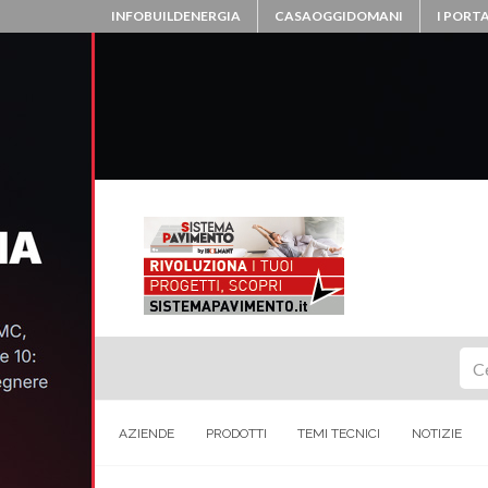
INFOBUILDENERGIA
CASAOGGIDOMANI
I PORTA
Ce
AZIENDE
PRODOTTI
TEMI TECNICI
NOTIZIE