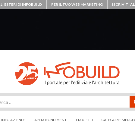
LI ESTERI DI INFOBUILD
PER IL TUO WEB MARKETING
ISCRIVITI 
rca
INFO AZIENDE
APPROFONDIMENTI
PROGETTI
CATEGORIE MERCE