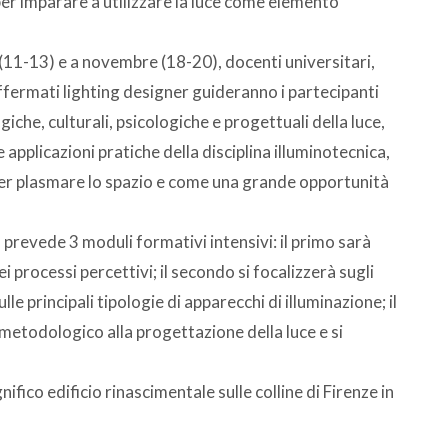
er imparare a utilizzare la luce come elemento
(11-13) e a novembre (18-20), docenti universitari,
affermati lighting designer guideranno i partecipanti
giche, culturali, psicologiche e progettuali della luce,
pplicazioni pratiche della disciplina illuminotecnica,
er plasmare lo spazio e come una grande opportunità
i, prevede 3 moduli formativi intensivi: il primo sarà
dei processi percettivi; il secondo si focalizzerà sugli
le principali tipologie di apparecchi di illuminazione; il
 metodologico alla progettazione della luce e si
gnifico edificio rinascimentale sulle colline di Firenze in