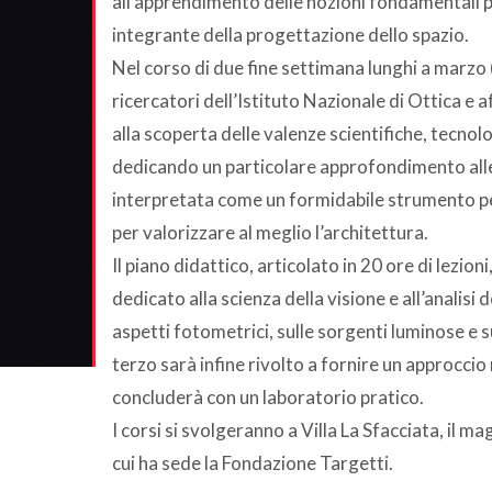
all’apprendimento delle nozioni fondamentali p
integrante della progettazione dello spazio.
Nel corso di due fine settimana lunghi a marzo 
ricercatori dell’Istituto Nazionale di Ottica e 
alla scoperta delle valenze scientifiche, tecnolo
dedicando un particolare approfondimento alle a
interpretata come un formidabile strumento p
per valorizzare al meglio l’architettura.
Il piano didattico, articolato in 20 ore di lezion
dedicato alla scienza della visione e all’analisi 
aspetti fotometrici, sulle sorgenti luminose e sul
terzo sarà infine rivolto a fornire un approccio
concluderà con un laboratorio pratico.
I corsi si svolgeranno a Villa La Sfacciata, il ma
cui ha sede la Fondazione Targetti.