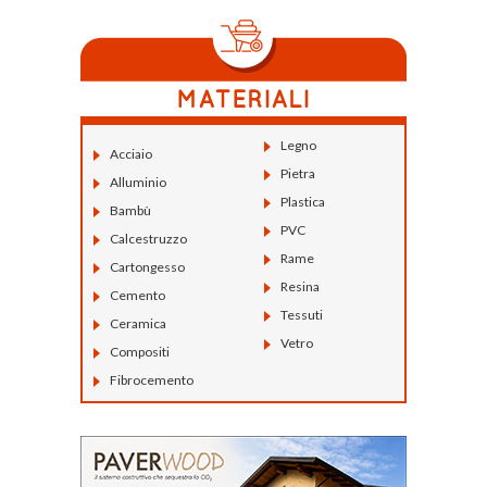
Legno
Acciaio
Pietra
Alluminio
Plastica
Bambù
PVC
Calcestruzzo
Rame
Cartongesso
Resina
Cemento
Tessuti
Ceramica
Vetro
Compositi
Fibrocemento