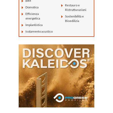
BIM
Restauro e
Domotica
Ristrutturazioni
Efficienza
Sostenibilità e
energetica
Bioedilizia
Impiantistica
Isolamento acustico