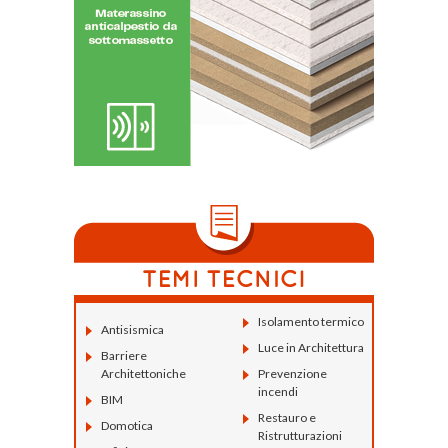
Isolamento termico
Antisismica
Luce in Architettura
Barriere
Architettoniche
Prevenzione
incendi
BIM
Restauro e
Domotica
Ristrutturazioni