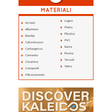
Legno
Acciaio
Pietra
Alluminio
Plastica
Bambù
PVC
Calcestruzzo
Rame
Cartongesso
Resina
Cemento
Tessuti
Ceramica
Vetro
Compositi
Fibrocemento